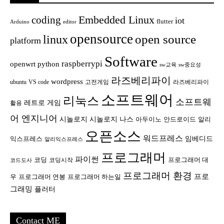
Embedded Linux
coding
iot
flutter
Arduino
editor
opensource
open source
linux
platform
Software
raspberrypi
openwrt
python
sw교육
sw중요성
라즈베리파이
wordpress
ubuntu
VS code
고전게임
라즈베리파이
소프트웨어
리눅스
소프트웨
레트로 게임
활용
어 엔지니어
시놀로지
시놀로지 나스
안드로이드
아두이노
알리
오픈소스
워드프레스
임베디드
익스프레스
알리익스프레스
프로그래머
파이썬
코딩
프로그래머 대
코딩시작
코드도사
프로그래머 환경
프로
우
프로그래머 연봉
프로그래머 하는일
그래밍
플러터
Contact ME