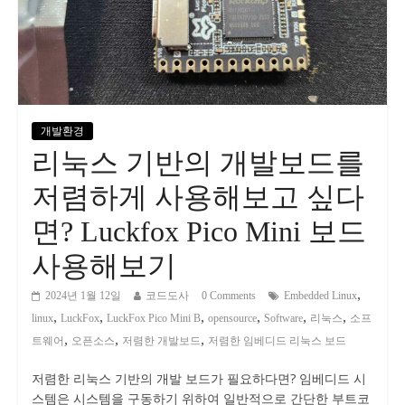
개발환경
리눅스 기반의 개발보드를
저렴하게 사용해보고 싶다
면? Luckfox Pico Mini 보드
사용해보기
,
2024년 1월 12일
코드도사
0 Comments
Embedded Linux
,
,
,
,
,
,
linux
LuckFox
LuckFox Pico Mini B
opensource
Software
리눅스
소프
,
,
,
트웨어
오픈소스
저렴한 개발보드
저렴한 임베디드 리눅스 보드
저렴한 리눅스 기반의 개발 보드가 필요하다면? 임베디드 시
스템은 시스템을 구동하기 위하여 일반적으로 간단한 부트코