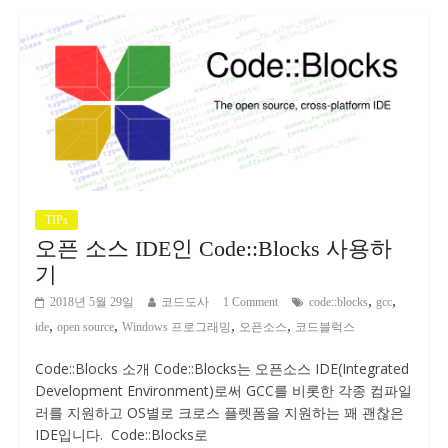
TIPs
오픈 소스 IDE인 Code::Blocks 사용하
기
,
,
2018년 5월 29일
코드도사
1 Comment
code::blocks
gcc
,
,
,
,
ide
open source
Windows 프로그래밍
오픈소스
코드블럭스
Code::Blocks 소개 Code::Blocks는 오픈소스 IDE(Integrated
Development Environment)로써 GCC를 비롯한 각종 컴파일
러를 지원하고 OS별로 크로스 플렛폼을 지원하는 꽤 괜찮은
IDE입니다. Code::Blocks로