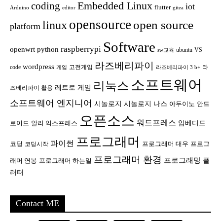
Embedded Linux
coding
iot
flutter
Arduino
editor
gitea
opensource
open source
linux
platform
Software
raspberrypi
openwrt
python
ubuntu
VS
sw교육
라즈베리파이
wordpress
code
고전게임
라
게임
라즈베리파이 3 b+
소프트웨어
리눅스
레트로 게임
즈베리파이 활용
소프트웨어 엔지니어
시놀로지
시놀로지 나스
안드
아두이노
오픈소스
워드프레스
임베디드
로이드
알리 익스프레스
프로그래머
파이썬
코딩
프로그래머 대우
프로그
코딩시작
프로그래머 환경
프로그래밍
플
래머 연봉
프로그래머 하는일
러터
Contact ME