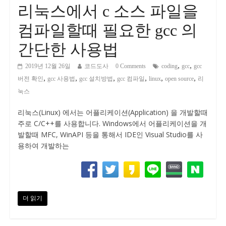
리눅스에서 c 소스 파일을
컴파일할때 필요한 gcc 의
간단한 사용법
,
,
2019년 12월 26일
코드도사
0 Comments
coding
gcc
gcc
,
,
,
,
,
,
버전 확인
gcc 사용법
gcc 설치방법
gcc 컴파일
linux
open source
리
눅스
리눅스(Linux) 에서는 어플리케이션(Application) 을 개발할때
주로 C/C++를 사용합니다. Windows에서 어플리케이션을 개
발할때 MFC, WinAPI 등을 통해서 IDE인 Visual Studio를 사
용하여 개발하는
더 읽기