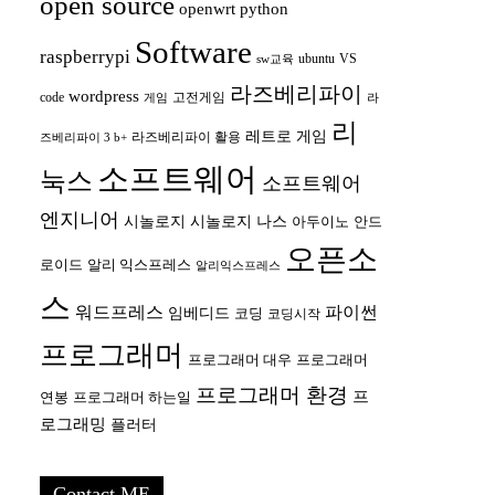
open source
openwrt
python
Software
raspberrypi
ubuntu
VS
sw교육
라즈베리파이
wordpress
code
고전게임
게임
라
리
레트로 게임
라즈베리파이 활용
즈베리파이 3 b+
소프트웨어
눅스
소프트웨어
엔지니어
시놀로지
시놀로지 나스
안드
아두이노
오픈소
로이드
알리 익스프레스
알리익스프레스
스
워드프레스
파이썬
임베디드
코딩
코딩시작
프로그래머
프로그래머 대우
프로그래머
프로그래머 환경
프
연봉
프로그래머 하는일
로그래밍
플러터
Contact ME