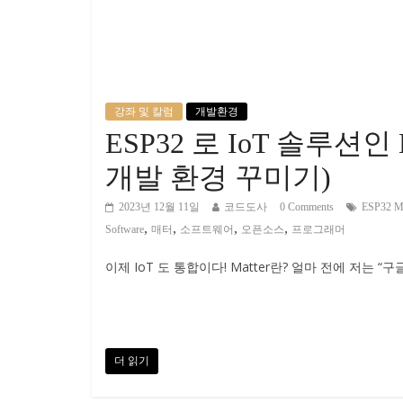
강좌 및 칼럼
개발환경
ESP32 로 IoT 솔루션인 M
개발 환경 꾸미기)
2023년 12월 11일
코드도사
0 Comments
ESP32 Ma
,
,
,
,
Software
매터
소프트웨어
오픈소스
프로그래머
이제 IoT 도 통합이다! Matter란? 얼마 전에 저는 “
더 읽기