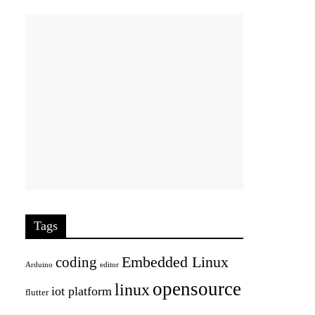
Tags
Embedded Linux
coding
Arduino
editor
opensource
linux
iot platform
flutter