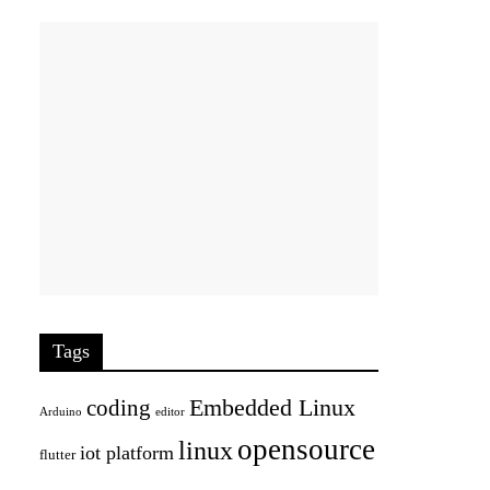
Tags
Embedded Linux
coding
Arduino
editor
opensource
linux
iot platform
flutter