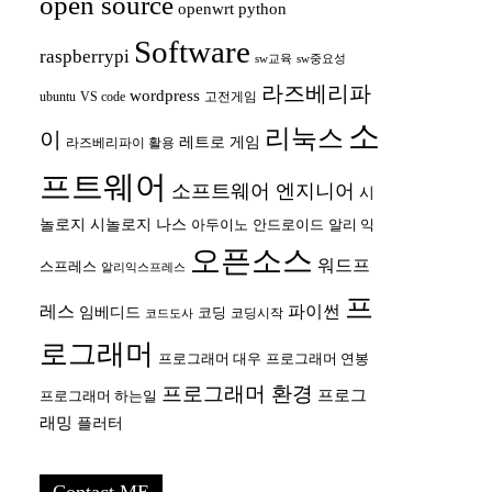
open source
openwrt
python
Software
raspberrypi
sw교육
sw중요성
라즈베리파
wordpress
ubuntu
VS code
고전게임
소
리눅스
이
레트로 게임
라즈베리파이 활용
프트웨어
소프트웨어 엔지니어
시
놀로지
시놀로지 나스
안드로이드
아두이노
알리 익
오픈소스
워드프
스프레스
알리익스프레스
프
레스
파이썬
임베디드
코딩
코딩시작
코드도사
로그래머
프로그래머 대우
프로그래머 연봉
프로그래머 환경
프로그
프로그래머 하는일
래밍
플러터