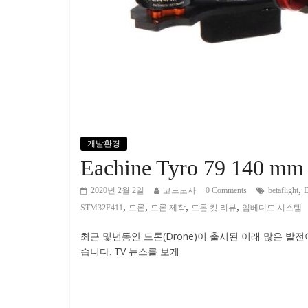
개발환경
Eachine Tyro 79 140
,
2020년 2월 2일
코드도사
0 Comments
betaflight
D
,
,
,
,
STM32F411
드론
드론 제작
드론 킷 리뷰
임베디드 시스템
최근 몇년동안 드론(Drone)이 출시된 이래 많은 발
습니다. TV 뉴스를 보게