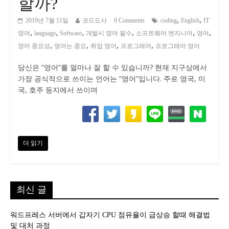
할까?
,
,
2019년 7월 11일
코드도사
0 Comments
coding
English
IT
,
,
,
,
,
,
영어
language
Software
개발시 영어 필수
소프트웨어 엔지니어
영어
,
,
,
,
영어 중요성
영어는 중요
취업 영어
프로그래머
프로그래머 영어
당신은 “영어”를 얼마나 잘 할 수 있습니까? 현재 지구상에서
가장 공식적으로 쓰이는 언어는 “영어”입니다. 주로 영국, 미
국, 호주 등지에서 쓰이며
더 읽기
최신 글
워드프레스 서버에서 갑자기 CPU 점유율이 급상승 할때 해결법
및 대처 과정