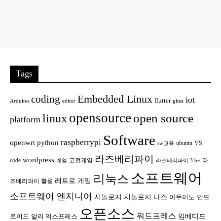
Tags
Embedded Linux
coding
iot
flutter
Arduino
editor
gitea
opensource
open source
linux
platform
Software
raspberrypi
openwrt
python
ubuntu
VS
sw교육
라즈베리파이
wordpress
code
고전게임
라
게임
라즈베리파이 3 b+
소프트웨어
리눅스
레트로 게임
즈베리파이 활용
소프트웨어 엔지니어
시놀로지
시놀로지 나스
안드
아두이노
오픈소스
워드프레스
임베디드
로이드
알리 익스프레스