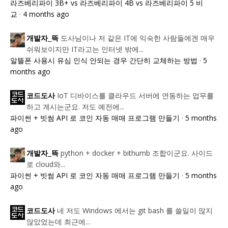
라즈베리파이 3B+ vs 라즈베리파이 4B vs 라즈베리파이 5 비
교
·
4 months ago
도사님이나 저 같은 IT에 익숙한 사람들에겐 매우
개발자_뜩
쉬워보이지만 IT라고는 인터넷 밖에...
알뜰폰 사용시 유심 인식 안되는 경우 간단히 교체하는 방법
·
5
months ago
IoT 디바이스를 클라우드 서버에 연동하는 업무를
코드도사
하고 계시는군요. 저도 예전에...
파이썬 + 빗썸 API 로 코인 자동 매매 프로그램 만들기
·
5 months
ago
python + docker + bithumb 조합이군요. 사이드
개발자_뜩
로 cloud와...
파이썬 + 빗썸 API 로 코인 자동 매매 프로그램 만들기
·
5 months
ago
네 저도 Windows 에서는 git bash 를 쓸일이 많지
코드도사
않았었는데 최근에...