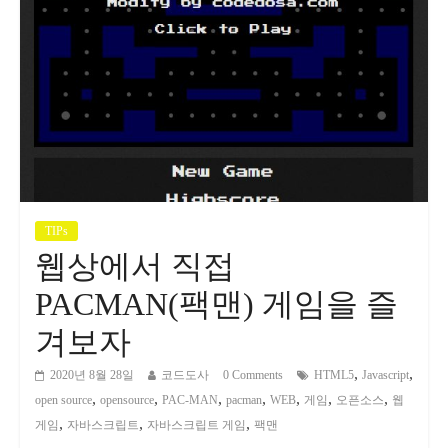
TIPs
웹상에서 직접
PACMAN(팩맨) 게임을 즐
겨보자
,
,
2020년 8월 28일
코드도사
0 Comments
HTML5
Javascript
,
,
,
,
,
,
,
open source
opensource
PAC-MAN
pacman
WEB
게임
오픈소스
웹
,
,
,
게임
자바스크립트
자바스크립트 게임
팩맨