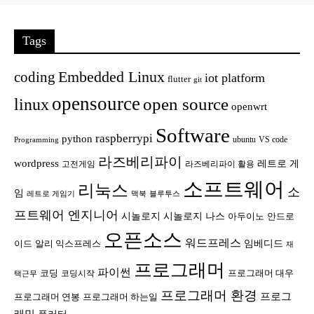
Tags
Embedded Linux
coding
iot platform
flutter
git
opensource
open source
linux
openwrt
Software
raspberrypi
python
ubuntu
VS code
Programming
라즈베리파이
wordpress
레트로 게
고전게임
라즈베리파이 활용
소프트웨어
리눅스
소
임
레트로 게임기
맥북
블루투스
프트웨어 엔지니어
시놀로지
시놀로지 나스
안드로
아두이노
오픈소스
워드프레스
임베디드
이드
알리 익스프레스
재
프로그래머
파이썬
코딩
프로그래머 대우
코딩시작
택근무
프로그래머 환경
프로그
프로그래머 연봉
프로그래머 하는일
래밍
플러터