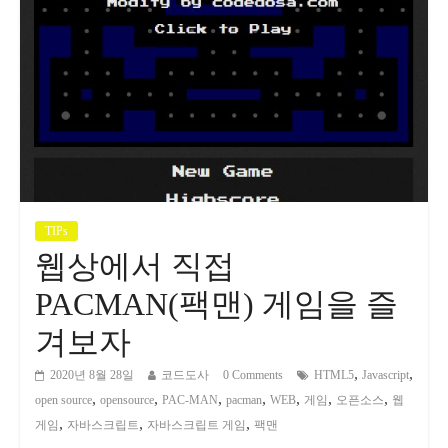
TIPs
웹상에서 직접
PACMAN(팩맨) 게임을 즐
겨보자
,
,
2020년 8월 28일
코드도사
0 Comments
HTML5
Javascript
,
,
,
,
,
,
,
open source
opensource
PAC-MAN
pacman
WEB
게임
오픈소스
웹
,
,
,
게임
자바스크립트
자바스크립트 게임
팩맨