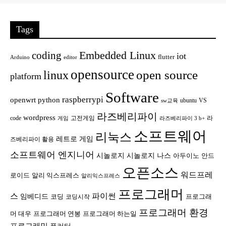
Tags
Embedded Linux
coding
iot
flutter
Arduino
editor
opensource
open source
linux
platform
Software
raspberrypi
openwrt
python
ubuntu
VS
sw교육
라즈베리파이
wordpress
code
고전게임
라
게임
라즈베리파이 3 b+
소프트웨어
리눅스
레트로 게임
즈베리파이 활용
소프트웨어 엔지니어
시놀로지
시놀로지 나스
안드
아두이노
오픈소스
워드프레
로이드
알리 익스프레스
알리익스프레스
프로그래머
스
파이썬
임베디드
코딩
프로그래
코딩시작
프로그래머 환경
머 대우
프로그래머 연봉
프로그래머 하는일
프로그래밍
플러터