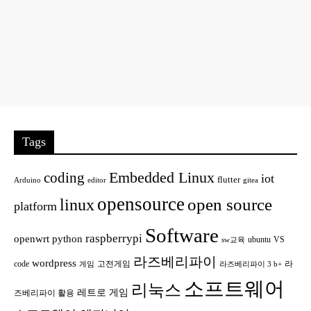
Tags
Embedded Linux
coding
iot
flutter
Arduino
editor
gitea
opensource
open source
linux
platform
Software
raspberrypi
openwrt
python
ubuntu
VS
sw교육
라즈베리파이
wordpress
code
고전게임
라
게임
라즈베리파이 3 b+
소프트웨어
리눅스
레트로 게임
즈베리파이 활용