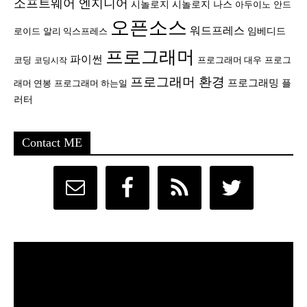
소프트웨어 엔지니어
시놀로지
시놀로지 나스
안드
아두이노
오픈소스
워드프레스
임베디드
로이드
알리 익스프레스
프로그래머
파이썬
코딩
프로그래머 대우
프로그
코딩시작
프로그래머 환경
프로그래밍
플
래머 연봉
프로그래머 하는일
러터
Contact ME