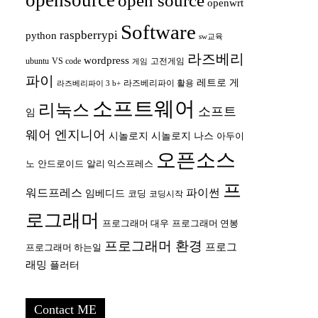
opensource
open source
openwrt
Software
raspberrypi
python
sw교육
라즈베리
wordpress
ubuntu
VS code
고전게임
게임
파이
레트로 게
라즈베리파이 활용
라즈베리파이 3 b+
소프트웨어
리눅스
소프트
임
웨어 엔지니어
시놀로지
시놀로지 나스
아두이
오픈소스
안드로이드
노
알리 익스프레스
프
워드프레스
파이썬
임베디드
코딩
코딩시작
로그래머
프로그래머 대우
프로그래머 연봉
프로그래머 환경
프로그
프로그래머 하는일
래밍
플러터
Contact ME