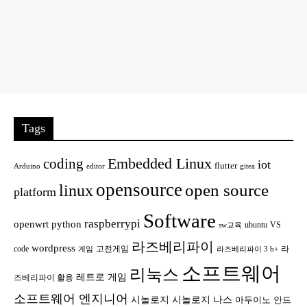
Tags
Embedded Linux
coding
iot
flutter
Arduino
editor
gitea
opensource
open source
linux
platform
Software
raspberrypi
openwrt
python
ubuntu
VS
sw교육
라즈베리파이
wordpress
code
고전게임
라
게임
라즈베리파이 3 b+
소프트웨어
리눅스
레트로 게임
즈베리파이 활용
소프트웨어 엔지니어
시놀로지
시놀로지 나스
안드
아두이노