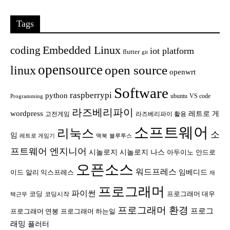
Tags
Embedded Linux
coding
iot platform
flutter
git
opensource
open source
linux
openwrt
Software
raspberrypi
python
ubuntu
VS code
Programming
라즈베리파이
wordpress
레트로 게
고전게임
라즈베리파이 활용
소프트웨어
리눅스
소
임
레트로 게임기
맥북
블루투스
프트웨어 엔지니어
시놀로지
시놀로지 나스
안드로
아두이노
오픈소스
워드프레스
임베디드
이드
알리 익스프레스
재
프로그래머
파이썬
코딩
프로그래머 대우
코딩시작
택근무
프로그래머 환경
프로그
프로그래머 연봉
프로그래머 하는일
래밍
플러터