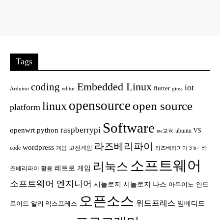
Tags
Embedded Linux
coding
iot
flutter
Arduino
editor
gitea
opensource
open source
linux
platform
Software
raspberrypi
openwrt
python
ubuntu
VS
sw교육
라즈베리파이
wordpress
code
고전게임
라
게임
라즈베리파이 3 b+
소프트웨어
리눅스
레트로 게임
즈베리파이 활용
소프트웨어 엔지니어
시놀로지
시놀로지 나스
안드
아두이노
오픈소스
워드프레스
임베디드
로이드
알리 익스프레스