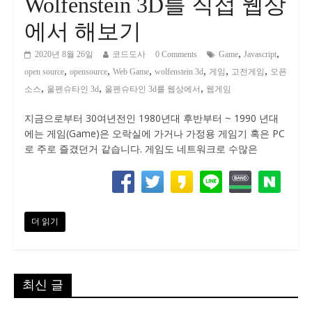
Wolfenstein 3D를 직접 웹상
에서 해보기
,
,
2020년 8월 26일
코드도사
0 Comments
Game
Javascript
,
,
,
,
,
,
open source
opensource
Web Game
wolfenstein 3d
게임
고전게임
오픈
,
,
,
소스
울펜슈타인 3d
울펜슈타인 3d를 웹상에서
웹게임
지금으로부터 30여년전인 1980년대 후반부터 ~ 1990 년대
에는 게임(Game)은 오락실에 가거나 가정용 게임기 혹은 PC
로 주로 즐겼던거 같습니다. 게임도 네트워크로 수많은
더 읽기
최신 글