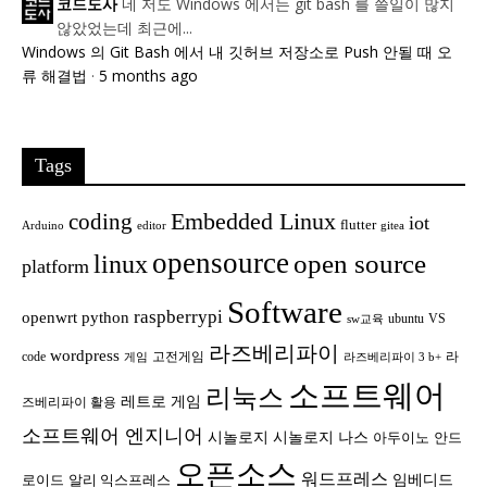
네 저도 Windows 에서는 git bash 를 쓸일이 많지
코드도사
않았었는데 최근에...
Windows 의 Git Bash 에서 내 깃허브 저장소로 Push 안될 때 오
류 해결법
·
5 months ago
Tags
Embedded Linux
coding
iot
flutter
Arduino
editor
gitea
opensource
open source
linux
platform
Software
raspberrypi
openwrt
python
ubuntu
VS
sw교육
라즈베리파이
wordpress
code
고전게임
라
게임
라즈베리파이 3 b+
소프트웨어
리눅스
레트로 게임
즈베리파이 활용
소프트웨어 엔지니어
시놀로지
시놀로지 나스
안드
아두이노
오픈소스
워드프레스
임베디드
로이드
알리 익스프레스