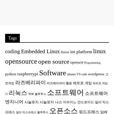
Tags
linux
Embedded Linux
coding
iot platform
flutter
opensource
open source
openwrt
Programming
Software
raspberrypi
python
wordpress
ubuntu
VS code
고
라즈베리파이
레트로 게임
전게임
라즈베리파이 활용
레트로 게임
소프트웨어
리눅스
소프트웨어
기
맥북
블루투스
엔지니어
시놀로지
시놀로지 나스
안드로이드
아두이노
알리 익스
오픈소스
워드프레스
임베
프레스
알리 익스프레스 블루투스