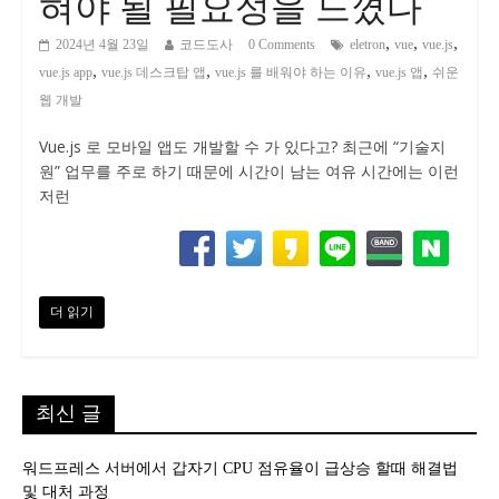
혀야 될 필요성을 느꼈다
,
,
,
2024년 4월 23일
코드도사
0 Comments
eletron
vue
vue.js
,
,
,
,
vue.js app
vue.js 데스크탑 앱
vue.js 를 배워야 하는 이유
vue.js 앱
쉬운
웹 개발
Vue.js 로 모바일 앱도 개발할 수 가 있다고? 최근에 “기술지
원” 업무를 주로 하기 때문에 시간이 남는 여유 시간에는 이런
저런
더 읽기
최신 글
워드프레스 서버에서 갑자기 CPU 점유율이 급상승 할때 해결법
및 대처 과정