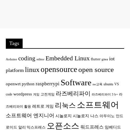
Tags
Embedded Linux
coding
iot
flutter
Arduino
editor
gitea
opensource
open source
linux
platform
Software
raspberrypi
openwrt
python
ubuntu
VS
sw교육
라즈베리파이
wordpress
code
고전게임
라
게임
라즈베리파이 3 b+
소프트웨어
리눅스
레트로 게임
즈베리파이 활용
소프트웨어 엔지니어
시놀로지
시놀로지 나스
안드
아두이노
오픈소스
워드프레스
임베디드
로이드
알리 익스프레스