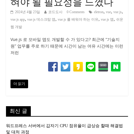
혀야 될 필요성을 느꼈다
,
,
,
2024년 4월 23일
코드도사
0 Comments
eletron
vue
vue.js
,
,
,
,
vue.js app
vue.js 데스크탑 앱
vue.js 를 배워야 하는 이유
vue.js 앱
쉬운
웹 개발
Vue.js 로 모바일 앱도 개발할 수 가 있다고? 최근에 “기술지
원” 업무를 주로 하기 때문에 시간이 남는 여유 시간에는 이런
저런
더 읽기
최신 글
워드프레스 서버에서 갑자기 CPU 점유율이 급상승 할때 해결법
및 대처 과정