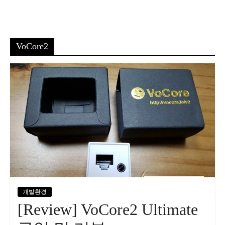
VoCore2
개발환경
[Review] VoCore2 Ultimate