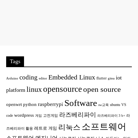
Tags
Embedded Linux
coding
iot
flutter
Arduino
editor
gitea
opensource
open source
linux
platform
Software
raspberrypi
openwrt
python
ubuntu
VS
sw교육
라즈베리파이
wordpress
code
고전게임
라
게임
라즈베리파이 3 b+
소프트웨어
리눅스
레트로 게임
즈베리파이 활용