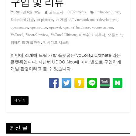
구입 및 리뷰
,
2019년 6월 30일
코드도사
0 Comments
Embedded Linux
,
,
,
,
Embedded 개발
iot platform
iot 개발보드
network router development
,
,
,
,
,
open source
opensource
openwrt
openwrt hardware
vocore camera
,
,
,
,
,
VoCore2
Vocore2 review
VoCore2 Ultimate
네트워크 라우터
오픈소스
,
임베디드 개발환경
임베디드 시스템
이번에 소개해 드릴 개발 플렛폼은 VoCore2 Ultimate 라는
플렛폼입니다. 지난번 UDOO Neo에 이어 별도로 구입하게
개발 환경이라고 볼 수 있습니다.
더 읽기
최신 글