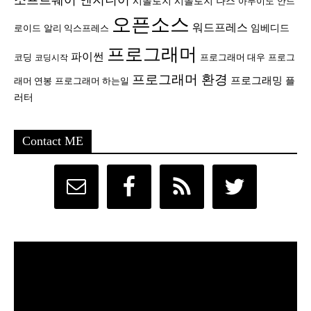
소프트웨어 엔지니어
시놀로지
시놀로지 나스
안드
아두이노
오픈소스
워드프레스
임베디드
로이드
알리 익스프레스
프로그래머
파이썬
코딩
프로그래머 대우
프로그
코딩시작
프로그래머 환경
프로그래밍
플
래머 연봉
프로그래머 하는일
러터
Contact ME