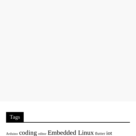
Tags
Embedded Linux
coding
iot
flutter
Arduino
editor