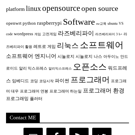
opensource
open source
linux
platform
Software
raspberrypi
openwrt
python
ubuntu
VS
sw교육
라즈베리파이
wordpress
code
고전게임
라
게임
라즈베리파이 3 b+
소프트웨어
리눅스
레트로 게임
즈베리파이 활용
소프트웨어 엔지니어
시놀로지
시놀로지 나스
안드
아두이노
오픈소스
워드프레
로이드
알리 익스프레스
알리익스프레스
프로그래머
스
파이썬
임베디드
코딩
프로그래
코딩시작
프로그래머 환경
머 대우
프로그래머 연봉
프로그래머 하는일
프로그래밍
플러터
Contact ME