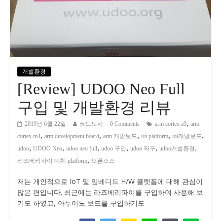
개발환경
[Review] UDOO Neo Full
구입 및 개발환경 리뷰
,
2019년 6월 22일
코드도사
0 Comments
arm cortex a9
arm
,
,
,
,
,
cortex m4
arm development board
arm 개발보드
iot platform
iot개발보드
,
,
,
,
,
,
udoo
UDOO Neo
udoo neo full
udoo 구입
udoo 직구
udoo개발환경
,
라즈베리파이 대체 platform
오픈소스
저는 개인적으로 IoT 및 임베디드 H/W 플렛폼에 대해 관심이
많은 편입니다. 최근에는 라즈베리파이를 구입하여 사용해 보
기도 하였고, 아두이노 보드를 구입하기도