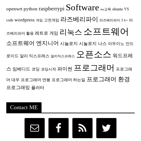
Software
raspberrypi
openwrt
python
ubuntu
VS
sw교육
라즈베리파이
wordpress
code
고전게임
라
게임
라즈베리파이 3 b+
소프트웨어
리눅스
레트로 게임
즈베리파이 활용
소프트웨어 엔지니어
시놀로지
시놀로지 나스
안드
아두이노
오픈소스
워드프레
로이드
알리 익스프레스
알리익스프레스
프로그래머
스
파이썬
임베디드
코딩
프로그래
코딩시작
프로그래머 환경
머 대우
프로그래머 연봉
프로그래머 하는일
프로그래밍
플러터
Contact ME