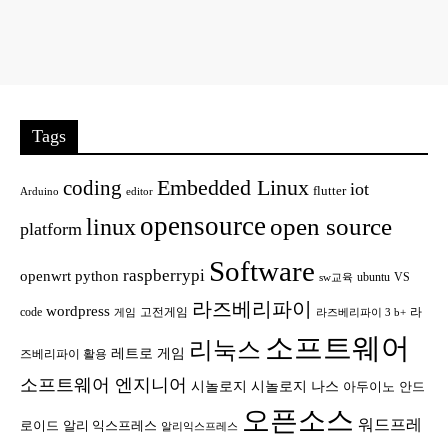
Tags
Embedded Linux
coding
iot
flutter
Arduino
editor
opensource
open source
linux
platform
Software
raspberrypi
openwrt
python
ubuntu
VS
sw교육
라즈베리파이
wordpress
code
고전게임
라
게임
라즈베리파이 3 b+
소프트웨어
리눅스
레트로 게임
즈베리파이 활용
소프트웨어 엔지니어
시놀로지
시놀로지 나스
안드
아두이노
오픈소스
워드프레
로이드
알리 익스프레스
알리익스프레스