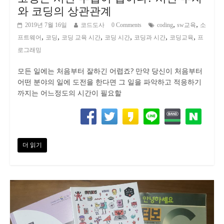
와 코딩의 상관관계
,
,
2019년 7월 16일
코드도사
0 Comments
coding
sw교육
소
,
,
,
,
,
,
프트웨어
코딩
코딩 교육 시간
코딩 시간
코딩과 시간
코딩교육
프
로그래밍
모든 일에는 처음부터 잘하긴 어렵죠? 만약 당신이 처음부터
어떤 분야의 일에 도전을 한다면 그 일을 파악하고 적응하기
까지는 어느정도의 시간이 필요할
더 읽기