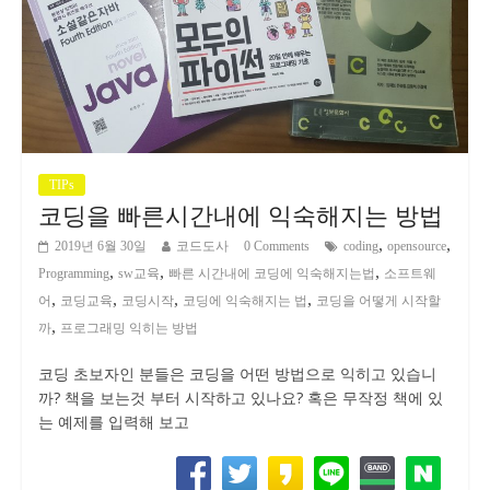
TIPs
코딩을 빠른시간내에 익숙해지는 방법
,
,
2019년 6월 30일
코드도사
0 Comments
coding
opensource
,
,
,
Programming
sw교육
빠른 시간내에 코딩에 익숙해지는법
소프트웨
,
,
,
,
어
코딩교육
코딩시작
코딩에 익숙해지는 법
코딩을 어떻게 시작할
,
까
프로그래밍 익히는 방법
코딩 초보자인 분들은 코딩을 어떤 방법으로 익히고 있습니
까? 책을 보는것 부터 시작하고 있나요? 혹은 무작정 책에 있
는 예제를 입력해 보고