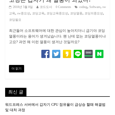
,
,
2018년 5월 8일
코드도사
0 Comments
coding
Software
sw
,
,
,
,
,
,
교육
sw중요성
코딩교육
코딩교육중요성
코딩열풍
코딩의중요성
코딩필요
최근들어 소프트웨어에 대한 관심이 높아지더니 급기야 코딩
열풍이라는 용어가 생겨났습니다. 왠 난데 없는 코딩열풍이냐
고요? 과연 왜 이런 열풍이 생겨난 것일까요?
더 읽기
최신 글
워드프레스 서버에서 갑자기 CPU 점유율이 급상승 할때 해결법
및 대처 과정