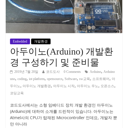
Embedded
개발환경
아두이노(Arduino) 개발환
경 구성하기 및 준비물
,
2019년 7월 20일
코드도사
0 Comments
Arduino
Arduino
,
,
,
,
,
,
,
uno
coding
iot platform
opensource
Software
sw교육
소프트웨어
아
,
,
,
,
,
두이노
아두이노 개발환경
아두이노 시작
아두이노 우노
오픈소스
코딩교육
코드도사에서는 소형 임베디드 장치 개발 환경인 아두이노
(Arduino)에 대하여 소개를 드린적이 있습니다. 아두이노는
Atmel사의 CPU가 탑재된 Microcontroller 인데요, 개발자 뿐
만 아니라