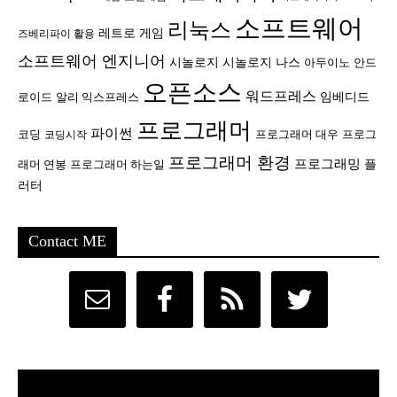
소프트웨어
리눅스
레트로 게임
즈베리파이 활용
소프트웨어 엔지니어
시놀로지
시놀로지 나스
안드
아두이노
오픈소스
워드프레스
임베디드
로이드
알리 익스프레스
프로그래머
파이썬
코딩
프로그래머 대우
프로그
코딩시작
프로그래머 환경
프로그래밍
플
래머 연봉
프로그래머 하는일
러터
Contact ME