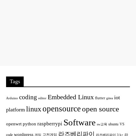
Tags
Embedded Linux
coding
iot
flutter
Arduino
editor
gitea
opensource
open source
linux
platform
Software
raspberrypi
openwrt
python
ubuntu
VS
sw교육
라즈베리파이
wordpress
code
고전게임
라
게임
라즈베리파이 3 b+