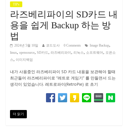
TIPs
라즈베리파이의 SD카드 내
용을 쉽게 Backup 하는 방
법
,
2024년 5월 10일
코드도사
0 Comments
Image Backup
,
,
,
,
,
,
linux
opensource
SD카드
라즈베리파이
리눅스
소프트웨어
오픈소
,
스
이미지백업
내가 사용중인 라즈베리파이 SD 카드 내용을 보관해야 할때
최근들어 라즈베리파이로 “레트로 게임기” 를 만들면서 드는
생각이 있었습니다. 레트로파이(RetroPie) 로 초기
더 읽기