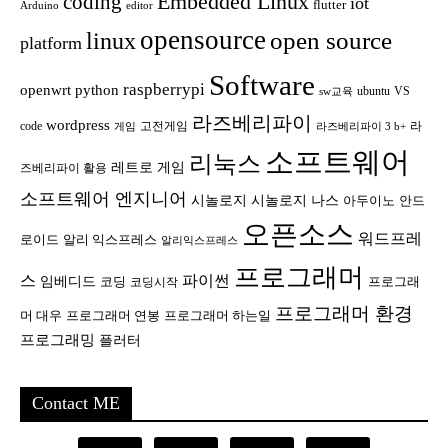
Embedded Linux
coding
iot
flutter
Arduino
editor
opensource
open source
linux
platform
Software
raspberrypi
openwrt
python
ubuntu
VS
sw교육
라즈베리파이
wordpress
code
고전게임
라
게임
라즈베리파이 3 b+
소프트웨어
리눅스
레트로 게임
즈베리파이 활용
소프트웨어 엔지니어
시놀로지
시놀로지 나스
안드
아두이노
오픈소스
워드프레
로이드
알리 익스프레스
알리익스프레스
프로그래머
스
파이썬
임베디드
코딩
프로그래
코딩시작
프로그래머 환경
머 대우
프로그래머 연봉
프로그래머 하는일
프로그래밍
플러터
Contact ME