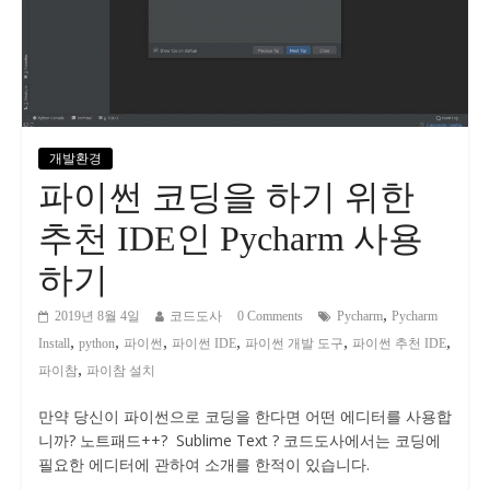
개발환경
파이썬 코딩을 하기 위한
추천 IDE인 Pycharm 사용
하기
,
2019년 8월 4일
코드도사
0 Comments
Pycharm
Pycharm
,
,
,
,
,
,
Install
python
파이썬
파이썬 IDE
파이썬 개발 도구
파이썬 추천 IDE
,
파이참
파이참 설치
만약 당신이 파이썬으로 코딩을 한다면 어떤 에디터를 사용합
니까? 노트패드++? Sublime Text ? 코드도사에서는 코딩에
필요한 에디터에 관하여 소개를 한적이 있습니다.