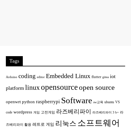
Tags
Embedded Linux
coding
iot
flutter
Arduino
editor
gitea
opensource
open source
linux
platform
Software
raspberrypi
openwrt
python
ubuntu
VS
sw교육
라즈베리파이
wordpress
code
고전게임
라
게임
라즈베리파이 3 b+
소프트웨어
리눅스
레트로 게임
즈베리파이 활용