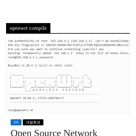
openwrt compile
OS
개발환경
Open Source Network