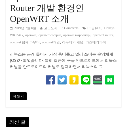
Router 개발 환경인
OpenWRT 소개
,
2019년 7월 6일
코드도사
3 Comments
IP 공유기
Linksys
,
,
,
,
,
WRT54G
openwrt
openwrt compile
openwrt raspberrypi
openwrt source
,
,
,
openwrt 탑재 라우터
openwrt개념
라우터의 개념
라즈베리파이
리눅스는 근래 들어서 가장 흥미롭고 널리 쓰이는 운영체제
(OS)가 되었습니다. 특히 최근에 구글 안드로이드에서 리눅스
커널을 안드로이드의 커널로 탑재하면서 리눅스의 그
더 읽기
최신 글