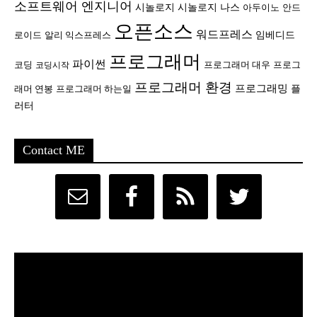
소프트웨어 엔지니어
시놀로지
시놀로지 나스
안드
아두이노
오픈소스
워드프레스
임베디드
로이드
알리 익스프레스
프로그래머
파이썬
코딩
프로그래머 대우
프로그
코딩시작
프로그래머 환경
프로그래밍
플
래머 연봉
프로그래머 하는일
러터
Contact ME