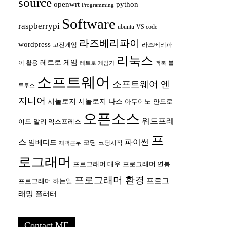
source
openwrt
python
Programming
Software
raspberrypi
ubuntu
VS code
라즈베리파이
wordpress
고전게임
라즈베리파
리눅스
레트로 게임
이 활용
레트로 게임기
맥북
블
소프트웨어
소프트웨어 엔
루투스
지니어
시놀로지
시놀로지 나스
안드로
아두이노
오픈소스
워드프레
이드
알리 익스프레스
프
스
파이썬
임베디드
코딩
코딩시작
재택근무
로그래머
프로그래머 대우
프로그래머 연봉
프로그래머 환경
프로그
프로그래머 하는일
래밍
플러터
Contact ME