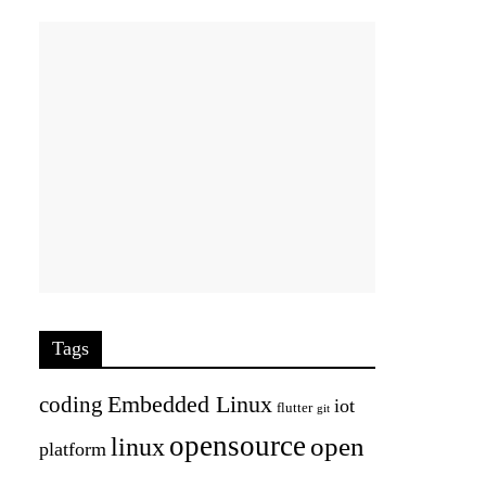
Tags
Embedded Linux
coding
iot
flutter
git
opensource
open
linux
platform