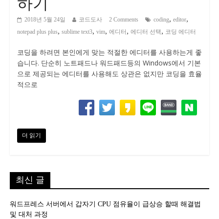
하기
,
,
2018년 5월 24일
코드도사
2 Comments
coding
editor
,
,
,
,
,
notepad plus plus
sublime text3
vim
에디터
에디터 선택
코딩 에디터
코딩을 하려면 본인에게 맞는 적절한 에디터를 사용하는게 좋
습니다. 단순히 노트패드나 워드패드등의 Windows에서 기본
으로 제공되는 에디터를 사용해도 상관은 없지만 코딩을 효율
적으로
더 읽기
최신 글
워드프레스 서버에서 갑자기 CPU 점유율이 급상승 할때 해결법
및 대처 과정