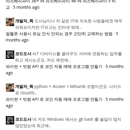
라즈베리파이 3B+ vs 라즈베리파이 4B vs 라즈베리파이 5 비
교
·
5 months ago
도사님이나 저 같은 IT에 익숙한 사람들에겐 매우
개발자_뜩
쉬워보이지만 IT라고는 인터넷 밖에...
알뜰폰 사용시 유심 인식 안되는 경우 간단히 교체하는 방법
·
5
months ago
IoT 디바이스를 클라우드 서버에 연동하는 업무를
코드도사
하고 계시는군요. 저도 예전에...
파이썬 + 빗썸 API 로 코인 자동 매매 프로그램 만들기
·
5 months
ago
python + docker + bithumb 조합이군요. 사이드
개발자_뜩
로 cloud와...
파이썬 + 빗썸 API 로 코인 자동 매매 프로그램 만들기
·
5 months
ago
네 저도 Windows 에서는 git bash 를 쓸일이 많지
코드도사
않았었는데 최근에...