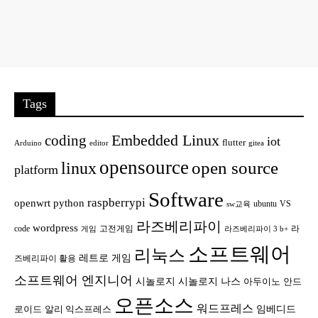
Tags
Embedded Linux
coding
iot
flutter
Arduino
editor
gitea
opensource
open source
linux
platform
Software
raspberrypi
openwrt
python
ubuntu
VS
sw교육
라즈베리파이
wordpress
code
고전게임
라
게임
라즈베리파이 3 b+
소프트웨어
리눅스
레트로 게임
즈베리파이 활용
소프트웨어 엔지니어
시놀로지
시놀로지 나스
안드
아두이노
오픈소스
워드프레스
임베디드
로이드
알리 익스프레스