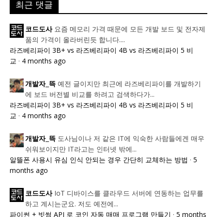
최근 댓글
요즘 메모리 가격 때문에 모든 개발 보드 및 전자제
코드도사
품의 가격이 올라버린듯 합니다....
라즈베리파이 3B+ vs 라즈베리파이 4B vs 라즈베리파이 5 비
교
·
4 months ago
예전 글이지만 최근에 라즈베리파이를 개발하기
개발자_뜩
에 보드 버전별 비교를 하려고 검색하다가...
라즈베리파이 3B+ vs 라즈베리파이 4B vs 라즈베리파이 5 비
교
·
4 months ago
도사님이나 저 같은 IT에 익숙한 사람들에겐 매우
개발자_뜩
쉬워보이지만 IT라고는 인터넷 밖에...
알뜰폰 사용시 유심 인식 안되는 경우 간단히 교체하는 방법
·
5
months ago
IoT 디바이스를 클라우드 서버에 연동하는 업무를
코드도사
하고 계시는군요. 저도 예전에...
파이썬 + 빗썸 API 로 코인 자동 매매 프로그램 만들기
·
5 months