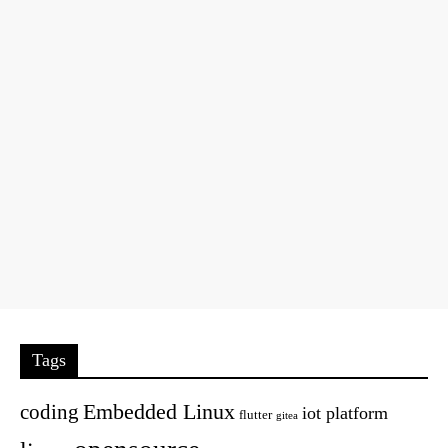
Tags
Embedded Linux
coding
iot platform
flutter
gitea