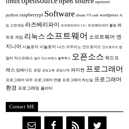
opensource
open source
linux
openwrt
Software
raspberrypi
python
wordpress
ubuntu
VS code
게
라즈베리파이
레
고전게임
라즈베리파이 활용
임
라즈베리파이 3 b+
소프트웨어
리눅스
소프트웨어 엔
트로 게임
지니어
시놀로지
시놀로지 나스
안드로이드
아두이노
안드로이드 앱
오픈소스
워드프
알리 익스프레스
알리 익스프레스 블루투스
프로그래머
레스
파이썬
임베디드
코딩
코딩시작
코딩교육
프로그래머
프로그래머 대우
프로그래머 연봉
프로그래머 하는일
환경
프로그래밍
플러터
Contact ME