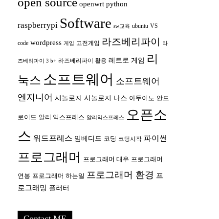
open source
openwrt
python
Software
raspberrypi
ubuntu
VS
sw교육
라즈베리파이
wordpress
code
고전게임
게임
라
리
레트로 게임
라즈베리파이 활용
즈베리파이 3 b+
소프트웨어
눅스
소프트웨어
엔지니어
시놀로지
시놀로지 나스
안드
아두이노
오픈소
로이드
알리 익스프레스
알리익스프레스
스
워드프레스
파이썬
임베디드
코딩
코딩시작
프로그래머
프로그래머 대우
프로그래머
프로그래머 환경
프
연봉
프로그래머 하는일
로그래밍
플러터
Contact ME