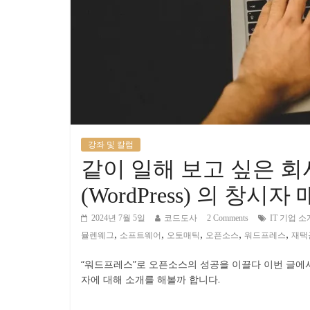
강좌 및 칼럼
같이 일해 보고 싶은 회
(WordPress) 의 창시
2024년 7월 5일
코드도사
2 Comments
IT 기업 소
,
,
,
,
,
뮬렌웨그
소프트웨어
오토매틱
오픈소스
워드프레스
재택
“워드프레스”로 오픈소스의 성공을 이끌다 이번 글에
자에 대해 소개를 해볼까 합니다.