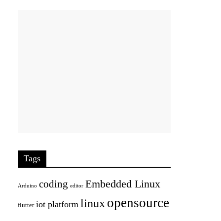
Tags
Embedded Linux
coding
Arduino
editor
opensource
linux
iot platform
flutter