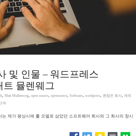
사 및 인물 – 워드프레스
자 매트 뮬렌웨그
,
,
,
,
,
,
,
개
Matt Mullenweg
open source
opensource
Software
wordpress
괜찮은 회사
매트
근무
서는 제가 평상시에 롤 모델로 삼았던 소프트웨어 회사와 그 회사의 창시