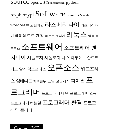
source
openwrt
python
Programming
Software
raspberrypi
ubuntu
VS code
라즈베리파이
wordpress
고전게임
라즈베리파
리눅스
레트로 게임
이 활용
레트로 게임기
맥북
블
소프트웨어
소프트웨어 엔
루투스
지니어
시놀로지
시놀로지 나스
안드로
아두이노
오픈소스
워드프레
이드
알리 익스프레스
프
스
파이썬
임베디드
코딩
코딩시작
재택근무
로그래머
프로그래머 대우
프로그래머 연봉
프로그래머 환경
프로그
프로그래머 하는일
래밍
플러터
Contact ME