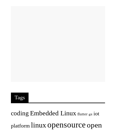
Tags
Embedded Linux
coding
iot
flutter
git
opensource
open
linux
platform