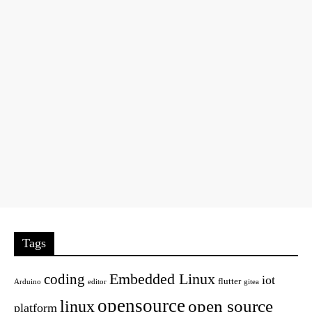
Tags
Embedded Linux
coding
iot
flutter
Arduino
editor
gitea
opensource
open source
linux
platform