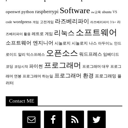
Software
raspberrypi
openwrt
python
ubuntu
VS
sw교육
라즈베리파이
wordpress
code
고전게임
라
게임
라즈베리파이 3 b+
소프트웨어
리눅스
레트로 게임
즈베리파이 활용
소프트웨어 엔지니어
시놀로지
시놀로지 나스
안드
아두이노
오픈소스
워드프레스
임베디드
로이드
알리 익스프레스
프로그래머
파이썬
코딩
프로그래머 대우
프로그
코딩시작
프로그래머 환경
프로그래밍
플
래머 연봉
프로그래머 하는일
러터
Contact ME