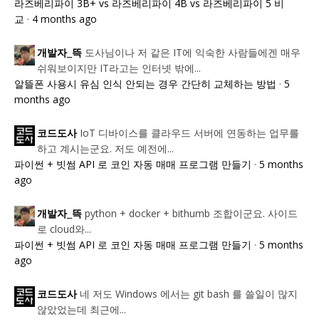
라즈베리파이 3B+ vs 라즈베리파이 4B vs 라즈베리파이 5 비
교
·
4 months ago
도사님이나 저 같은 IT에 익숙한 사람들에겐 매우
개발자_뜩
쉬워보이지만 IT라고는 인터넷 밖에...
알뜰폰 사용시 유심 인식 안되는 경우 간단히 교체하는 방법
·
5
months ago
IoT 디바이스를 클라우드 서버에 연동하는 업무를
코드도사
하고 계시는군요. 저도 예전에...
파이썬 + 빗썸 API 로 코인 자동 매매 프로그램 만들기
·
5 months
ago
python + docker + bithumb 조합이군요. 사이드
개발자_뜩
로 cloud와...
파이썬 + 빗썸 API 로 코인 자동 매매 프로그램 만들기
·
5 months
ago
네 저도 Windows 에서는 git bash 를 쓸일이 많지
코드도사
않았었는데 최근에...