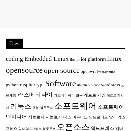
Tags
linux
Embedded Linux
coding
iot platform
flutter
opensource
open source
openwrt
Programming
Software
raspberrypi
python
wordpress
ubuntu
VS code
고
라즈베리파이
레트로 게임
전게임
라즈베리파이 활용
레트로 게임
소프트웨어
리눅스
소프트웨어
기
맥북
블루투스
엔지니어
시놀로지
시놀로지 나스
안드로이드
아두이노
알리 익스
오픈소스
워드프레스
임베
프레스
알리 익스프레스 블루투스