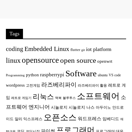
Tags
Embedded Linux
coding
iot platform
flutter
git
opensource
open source
linux
openwrt
Software
raspberrypi
python
ubuntu
VS code
Programming
라즈베리파이
wordpress
레트로 게
고전게임
라즈베리파이 활용
소프트웨어
리눅스
소
임
레트로 게임기
맥북
블루투스
프트웨어 엔지니어
시놀로지
시놀로지 나스
안드로
아두이노
오픈소스
워드프레스
임베디드
이드
알리 익스프레스
재
프로그래머
파이썬
코딩
프로그래머 대우
코딩시작
택근무