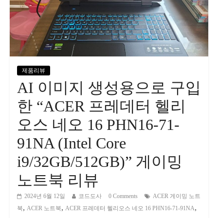
제품리뷰
AI 이미지 생성용으로 구입
한 “ACER 프레데터 헬리
오스 네오 16 PHN16-71-
91NA (Intel Core
i9/32GB/512GB)” 게이밍
노트북 리뷰
2024년 6월 12일
코드도사
0 Comments
ACER 게이밍 노트
,
,
,
북
ACER 노트북
ACER 프레데터 헬리오스 네오 16 PHN16-71-91NA