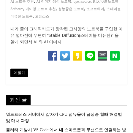
,
,
,
,
AI 노트북 추천
AI 이미지 생성 노트북
open source
RTX4060 노트북
,
,
,
,
Software
게이밍 노트북 추천
성능좋은 노트북
소프트웨어
스테이블
,
디퓨전 노트북
오픈소스
내가 굳이 그래픽카드가 장착된 고사양의 노트북을 구입한 이
유 얼마전에 우연히 “Stable Diffusion(스테이블 디퓨전)” 을
알게 되면서 AI 와 AI 이미지
더 읽기
최신 글
워드프레스 서버에서 갑자기 CPU 점유율이 급상승 할때 해결법
및 대처 과정
플러터 개발시 VS Code 에서 내 스마트폰과 무선으로 연결하는 방