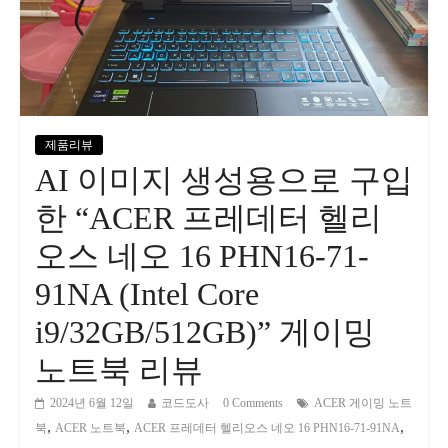
제품리뷰
AI 이미지 생성용으로 구입
한 “ACER 프레데터 헬리
오스 네오 16 PHN16-71-
91NA (Intel Core
i9/32GB/512GB)” 게이밍
노트북 리뷰
2024년 6월 12일
코드도사
0 Comments
ACER 게이밍 노트
,
,
,
북
ACER 노트북
ACER 프레데터 헬리오스 네오 16 PHN16-71-91NA