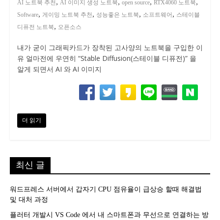
,
,
,
,
AI 노트북 추천
AI 이미지 생성 노트북
open source
RTX4060 노트북
,
,
,
,
Software
게이밍 노트북 추천
성능좋은 노트북
소프트웨어
스테이블
,
디퓨전 노트북
오픈소스
내가 굳이 그래픽카드가 장착된 고사양의 노트북을 구입한 이
유 얼마전에 우연히 “Stable Diffusion(스테이블 디퓨전)” 을
알게 되면서 AI 와 AI 이미지
더 읽기
최신 글
워드프레스 서버에서 갑자기 CPU 점유율이 급상승 할때 해결법
및 대처 과정
플러터 개발시 VS Code 에서 내 스마트폰과 무선으로 연결하는 방