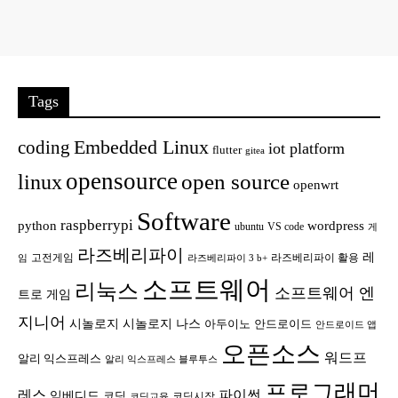
Tags
Embedded Linux
coding
iot platform
flutter
gitea
opensource
open source
linux
openwrt
Software
raspberrypi
python
wordpress
ubuntu
VS code
게
라즈베리파이
레
고전게임
라즈베리파이 활용
임
라즈베리파이 3 b+
소프트웨어
리눅스
소프트웨어 엔
트로 게임
지니어
시놀로지
시놀로지 나스
안드로이드
아두이노
안드로이드 앱
오픈소스
워드프
알리 익스프레스
알리 익스프레스 블루투스
프로그래머
레스
파이썬
임베디드
코딩
코딩시작
코딩교육