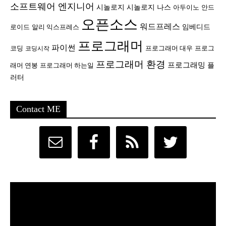
소프트웨어 엔지니어
시놀로지
시놀로지 나스
안드
아두이노
오픈소스
워드프레스
임베디드
로이드
알리 익스프레스
프로그래머
파이썬
코딩
프로그래머 대우
프로그
코딩시작
프로그래머 환경
프로그래밍
플
래머 연봉
프로그래머 하는일
러터
Contact ME