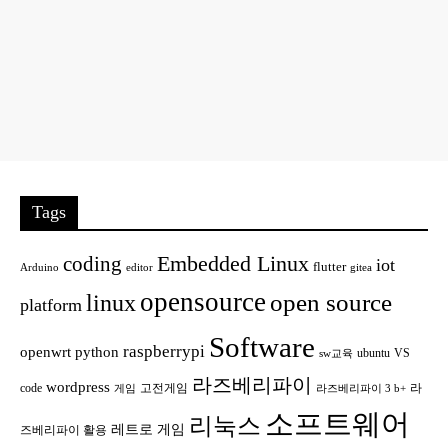
Tags
Embedded Linux
coding
iot
flutter
Arduino
editor
gitea
opensource
open source
linux
platform
Software
raspberrypi
openwrt
python
ubuntu
VS
sw교육
라즈베리파이
wordpress
code
고전게임
라
게임
라즈베리파이 3 b+
소프트웨어
리눅스
레트로 게임
즈베리파이 활용