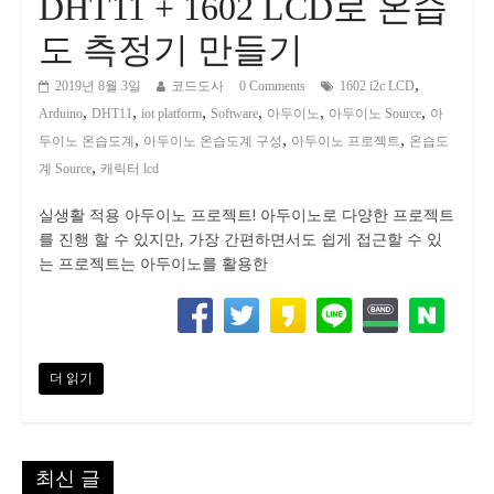
DHT11 + 1602 LCD로 온습
도 측정기 만들기
,
2019년 8월 3일
코드도사
0 Comments
1602 i2c LCD
,
,
,
,
,
,
Arduino
DHT11
iot platform
Software
아두이노
아두이노 Source
아
,
,
,
두이노 온습도계
아두이노 온습도계 구성
아두이노 프로젝트
온습도
,
계 Source
캐릭터 lcd
실생활 적용 아두이노 프로젝트! 아두이노로 다양한 프로젝트
를 진행 할 수 있지만, 가장 간편하면서도 쉽게 접근할 수 있
는 프로젝트는 아두이노를 활용한
더 읽기
최신 글