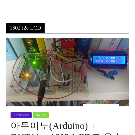
1602 i2c LCD
Embedded
Source
아두이노(Arduino) +