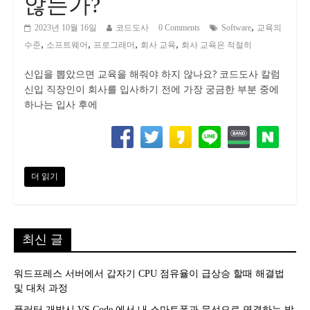
않는가?
,
2023년 10월 16일
코드도사
0 Comments
Software
교육의
,
,
,
,
수준
소프트웨어
프로그래머
회사 교육
회사 교육은 적절히
신입을 뽑았으면 교육을 해줘야 하지 않나요? 코드도사 칼럼
신입 직장인이 회사를 입사하기 전에 가장 궁금한 부분 중에
하나는 입사 후에
더 읽기
최신 글
워드프레스 서버에서 갑자기 CPU 점유율이 급상승 할때 해결법
및 대처 과정
플러터 개발시 VS Code 에서 내 스마트폰과 무선으로 연결하는 방