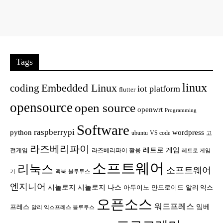
Tags
linux
Embedded Linux
coding
iot platform
flutter
opensource
open source
openwrt
Programming
Software
raspberrypi
python
wordpress
ubuntu
VS code
고
라즈베리파이
레트로 게임
전게임
라즈베리파이 활용
레트로 게임
소프트웨어
리눅스
소프트웨어
기
맥북
블루투스
엔지니어
시놀로지
시놀로지 나스
안드로이드
아두이노
알리 익스
오픈소스
워드프레스
임베
프레스
알리 익스프레스 블루투스