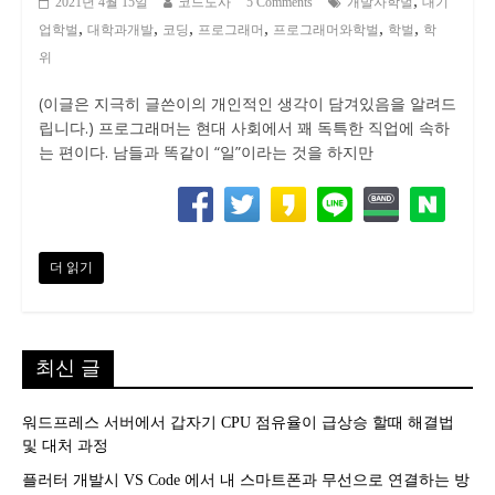
,
2021년 4월 15일
코드도사
5 Comments
개발자학벌
대기
,
,
,
,
,
,
업학벌
대학과개발
코딩
프로그래머
프로그래머와학벌
학벌
학
위
(이글은 지극히 글쓴이의 개인적인 생각이 담겨있음을 알려드
립니다.) 프로그래머는 현대 사회에서 꽤 독특한 직업에 속하
는 편이다. 남들과 똑같이 “일”이라는 것을 하지만
더 읽기
최신 글
워드프레스 서버에서 갑자기 CPU 점유율이 급상승 할때 해결법
및 대처 과정
플러터 개발시 VS Code 에서 내 스마트폰과 무선으로 연결하는 방