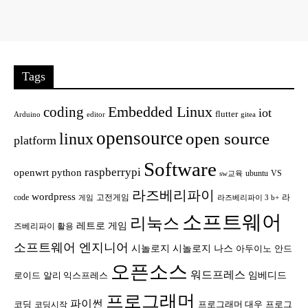
Tags
Embedded Linux
coding
iot
flutter
Arduino
editor
gitea
opensource
open source
linux
platform
Software
raspberrypi
openwrt
python
ubuntu
VS
sw교육
라즈베리파이
wordpress
code
고전게임
라
게임
라즈베리파이 3 b+
소프트웨어
리눅스
레트로 게임
즈베리파이 활용
소프트웨어 엔지니어
시놀로지
시놀로지 나스
안드
아두이노
오픈소스
워드프레스
임베디드
로이드
알리 익스프레스
프로그래머
파이썬
코딩
프로그래머 대우
프로그
코딩시작