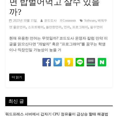
면 밥벌어먹고 살수 있을
까?
,
2023년 10월 11일
코드도사
0 Comments
Software
배워두
,
,
,
,
,
면 좋은언어
소프트웨어
쓸만한언어
언어
프로그래머
필수언어
현재 유용한 언어는 무엇일까? 코드도사 운영자 칼럼 만약 이
글을 읽으신다면 “개발자” 혹은 “프로그래머”를 꿈꾸는 학생
이나 직장인일 가능성이 높을 거
더 읽기
최신 글
워드프레스 서버에서 갑자기 CPU 점유율이 급상승 할때 해결법