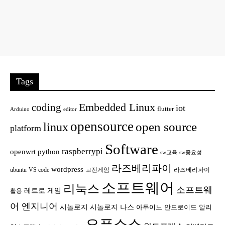
Tags
Embedded Linux
coding
iot
flutter
Arduino
editor
opensource
open source
linux
platform
Software
raspberrypi
openwrt
python
sw교육
sw중요성
라즈베리파이
wordpress
ubuntu
VS code
고전게임
라즈베리파이
소프트웨어
리눅스
소프트웨
레트로 게임
활용
어 엔지니어
시놀로지
시놀로지 나스
안드로이드
아두이노
알리
오픈소스