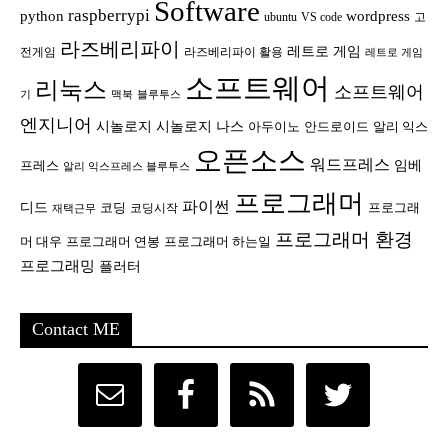
Software
raspberrypi
python
wordpress
ubuntu
VS code
고
라즈베리파이
레트로 게임
전게임
라즈베리파이 활용
레트로 게임
소프트웨어
리눅스
소프트웨어
기
맥북
블루투스
엔지니어
시놀로지
시놀로지 나스
안드로이드
아두이노
알리 익스
오픈소스
워드프레스
임베
프레스
알리 익스프레스 블루투스
프로그래머
파이썬
디드
코딩
프로그래
코딩시작
재택근무
프로그래머 환경
머 대우
프로그래머 연봉
프로그래머 하는일
프로그래밍
플러터
Contact ME