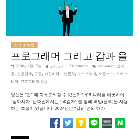
강좌 및 칼럼
프로그래머 그리고 갑과 을
,
2024년 1월 17일
코드도사
2 Comments
opensource
갑과
,
,
,
,
,
,
을
갑을관계
구글
비합리적 기업문화
소프트웨어
오픈소스
프로그
,
래머
프로그래머 갑을
당신은 “갑” 에 자유로워질 수 있는가? 우리나라를 비롯하여
“동아시아” 문화권에서는 “60갑자” 를 통해 역법(달력)을 사용
하는 특징이 있습니다. 2024년은 “갑진”년의 해가