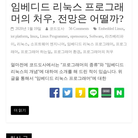
임베디드 리눅스 프로그래
머의 처우, 전망은 어떨까?
,
2020년 1월 19일
코드도사
56 Comments
Embedded Linux
,
,
,
,
,
iot platform
linux
Linux Programmer
opensource
Software
라즈베리파
,
,
,
,
이
리눅스
소프트웨어 엔지니어
임베디드 리눅스 프로그래머
프로그
,
,
,
래머
프로그래머 하는일
프로그래머 환경
프로그래머의 처우
얼마전에 코드도사에서는 “프로그래머의 종류”와 “임베디드
리눅스의 개념”에 대하여 소개를 해 드린 적이 있습니다. 위
글을 통해서 “임베디드 리눅스 프로그래머”에 대한
더 읽기