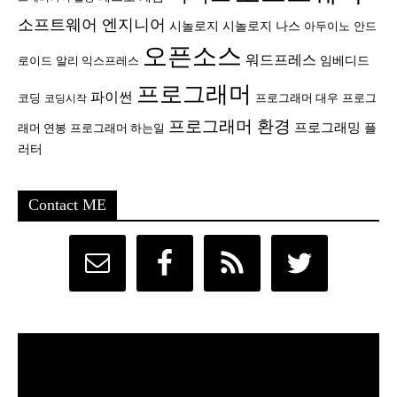
소프트웨어 엔지니어
시놀로지
시놀로지 나스
안드
아두이노
오픈소스
워드프레스
임베디드
로이드
알리 익스프레스
프로그래머
파이썬
코딩
프로그래머 대우
프로그
코딩시작
프로그래머 환경
프로그래밍
플
래머 연봉
프로그래머 하는일
러터
Contact ME