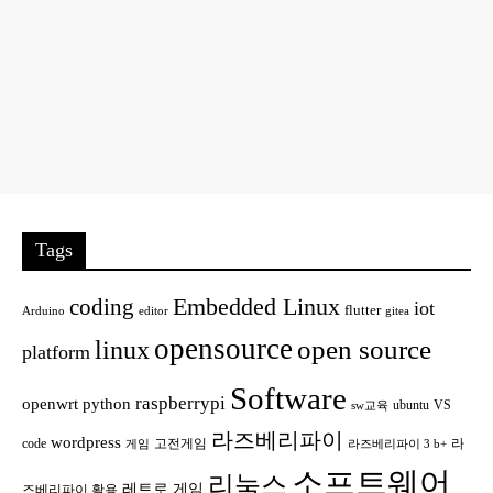
Tags
Embedded Linux
coding
iot
flutter
Arduino
editor
gitea
opensource
open source
linux
platform
Software
raspberrypi
openwrt
python
ubuntu
VS
sw교육
라즈베리파이
wordpress
code
고전게임
라
게임
라즈베리파이 3 b+
소프트웨어
리눅스
레트로 게임
즈베리파이 활용