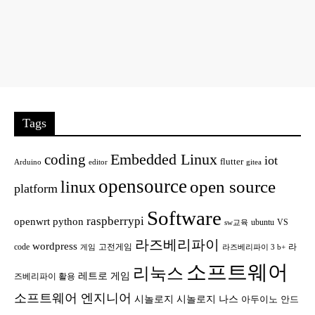
Tags
Embedded Linux
coding
iot
flutter
Arduino
editor
gitea
opensource
open source
linux
platform
Software
raspberrypi
openwrt
python
ubuntu
VS
sw교육
라즈베리파이
wordpress
code
고전게임
라
게임
라즈베리파이 3 b+
소프트웨어
리눅스
레트로 게임
즈베리파이 활용
소프트웨어 엔지니어
시놀로지
시놀로지 나스
안드
아두이노