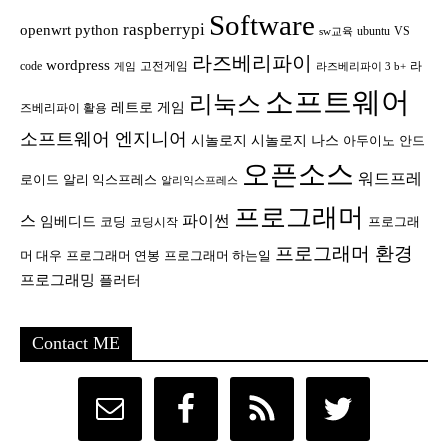
Software
raspberrypi
openwrt
python
ubuntu
VS
sw교육
라즈베리파이
wordpress
code
고전게임
라
게임
라즈베리파이 3 b+
소프트웨어
리눅스
레트로 게임
즈베리파이 활용
소프트웨어 엔지니어
시놀로지
시놀로지 나스
안드
아두이노
오픈소스
워드프레
로이드
알리 익스프레스
알리익스프레스
프로그래머
스
파이썬
임베디드
코딩
프로그래
코딩시작
프로그래머 환경
머 대우
프로그래머 연봉
프로그래머 하는일
프로그래밍
플러터
Contact ME