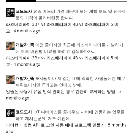
요즘 메모리 가격 때문에 모든 개발 보드 및 전자제
코드도사
품의 가격이 올라버린듯 합니다....
라즈베리파이 3B+ vs 라즈베리파이 4B vs 라즈베리파이 5 비
교
·
4 months ago
예전 글이지만 최근에 라즈베리파이를 개발하기
개발자_뜩
에 보드 버전별 비교를 하려고 검색하다가...
라즈베리파이 3B+ vs 라즈베리파이 4B vs 라즈베리파이 5 비
교
·
4 months ago
도사님이나 저 같은 IT에 익숙한 사람들에겐 매우
개발자_뜩
쉬워보이지만 IT라고는 인터넷 밖에...
알뜰폰 사용시 유심 인식 안되는 경우 간단히 교체하는 방법
·
5
months ago
IoT 디바이스를 클라우드 서버에 연동하는 업무를
코드도사
하고 계시는군요. 저도 예전에...
파이썬 + 빗썸 API 로 코인 자동 매매 프로그램 만들기
·
5 months
ago