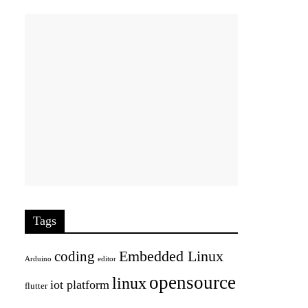
Tags
Embedded Linux
coding
Arduino
editor
opensource
linux
iot platform
flutter