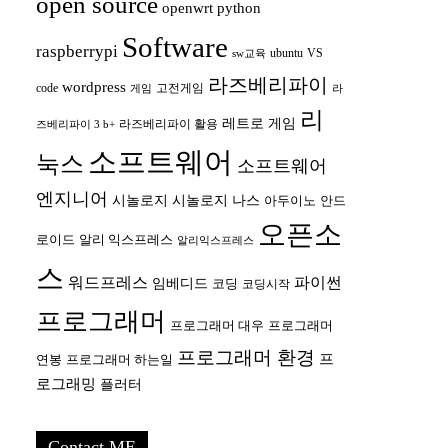
open source
openwrt
python
Software
raspberrypi
ubuntu
VS
sw교육
라즈베리파이
wordpress
code
고전게임
게임
라
리
레트로 게임
라즈베리파이 활용
즈베리파이 3 b+
소프트웨어
눅스
소프트웨어
엔지니어
시놀로지
시놀로지 나스
안드
아두이노
오픈소
로이드
알리 익스프레스
알리익스프레스
스
워드프레스
파이썬
임베디드
코딩
코딩시작
프로그래머
프로그래머 대우
프로그래머
프로그래머 환경
프
연봉
프로그래머 하는일
로그래밍
플러터
Contact ME