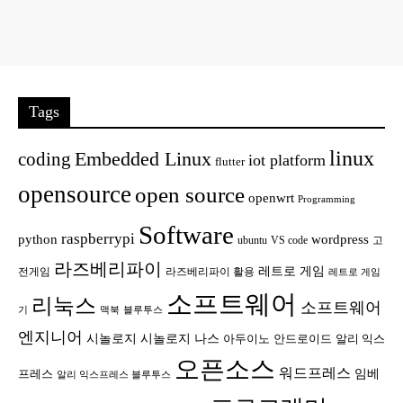
Tags
linux
Embedded Linux
coding
iot platform
flutter
opensource
open source
openwrt
Programming
Software
raspberrypi
python
wordpress
ubuntu
VS code
고
라즈베리파이
레트로 게임
전게임
라즈베리파이 활용
레트로 게임
소프트웨어
리눅스
소프트웨어
기
맥북
블루투스
엔지니어
시놀로지
시놀로지 나스
안드로이드
아두이노
알리 익스
오픈소스
워드프레스
임베
프레스
알리 익스프레스 블루투스