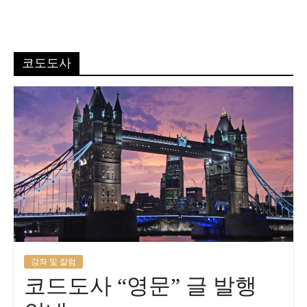
코도도사
강좌 및 칼럼
코드도사 “영문” 글 발행