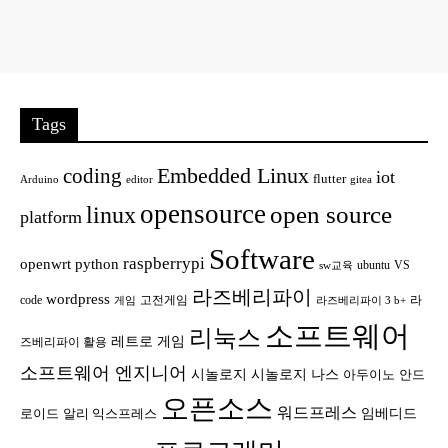
Tags
Embedded Linux
coding
iot
flutter
Arduino
editor
gitea
opensource
open source
linux
platform
Software
raspberrypi
openwrt
python
ubuntu
VS
sw교육
라즈베리파이
wordpress
code
고전게임
라
게임
라즈베리파이 3 b+
소프트웨어
리눅스
레트로 게임
즈베리파이 활용
소프트웨어 엔지니어
시놀로지
시놀로지 나스
안드
아두이노
오픈소스
워드프레스
임베디드
로이드
알리 익스프레스