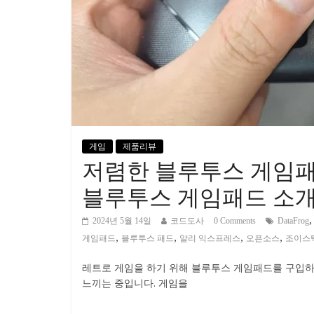
게임
제품리뷰
저렴한 블루투스 게임패드를
블루투스 게임패드 소
2024년 5월 14일
코드도사
0 Comments
DataFrog
,
,
,
,
게임패드
블루투스 패드
알리 익스프레스
오픈소스
조이스
레트로 게임을 하기 위해 블루투스 게임패드를 구입하다
느끼는 중입니다. 게임을