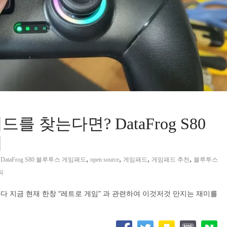
 찾는다면? DataFrog S80
개
,
,
,
,
,
DataFrog S80 블루투스 게임패드
open source
게임패드
게임패드 추천
블루투스
틱
 지금 현재 한창 “레트로 게임” 과 관련하여 이것저것 만지는 재미를