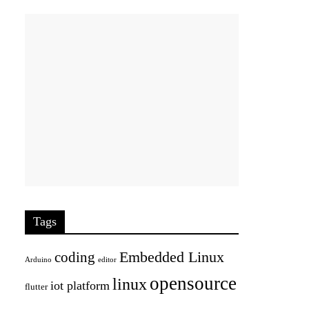
Tags
Embedded Linux
coding
Arduino
editor
opensource
linux
iot platform
flutter