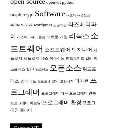
open source
openwrt
python
Software
raspberrypi
sw교육
sw중요성
라즈베리파
wordpress
ubuntu
VS code
고전게임
소
리눅스
이
레트로 게임
라즈베리파이 활용
프트웨어
소프트웨어 엔지니어
시
놀로지
시놀로지 나스
안드로이드
아두이노
알리 익
오픈소스
워드프
스프레스
알리익스프레스
프
레스
파이썬
임베디드
코딩
코딩시작
코드도사
로그래머
프로그래머 대우
프로그래머 연봉
프로그래머 환경
프로그
프로그래머 하는일
래밍
플러터