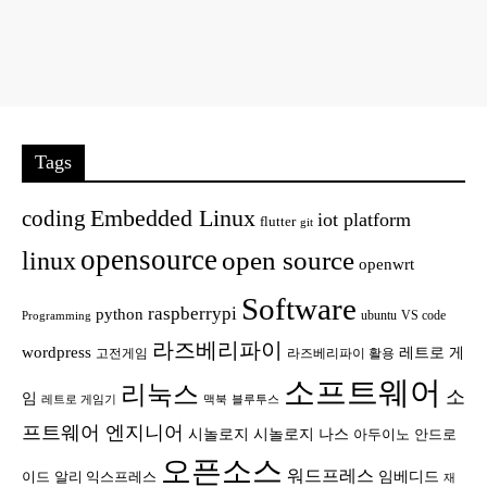
Tags
Embedded Linux
coding
iot platform
flutter
git
opensource
open source
linux
openwrt
Software
raspberrypi
python
ubuntu
VS code
Programming
라즈베리파이
wordpress
레트로 게
고전게임
라즈베리파이 활용
소프트웨어
리눅스
소
임
레트로 게임기
맥북
블루투스
프트웨어 엔지니어
시놀로지
시놀로지 나스
안드로
아두이노
오픈소스
워드프레스
임베디드
이드
알리 익스프레스
재