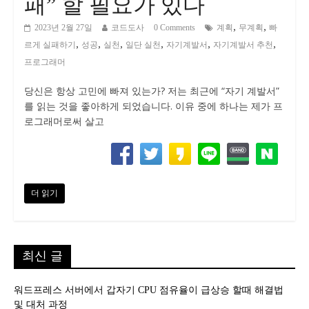
패” 할 필요가 있다
,
,
2023년 2월 27일
코드도사
0 Comments
계획
무계획
빠
,
,
,
,
,
,
르게 실패하기
성공
실천
일단 실천
자기계발서
자기계발서 추천
프로그래머
당신은 항상 고민에 빠져 있는가? 저는 최근에 “자기 계발서”
를 읽는 것을 좋아하게 되었습니다. 이유 중에 하나는 제가 프
로그래머로써 살고
더 읽기
최신 글
워드프레스 서버에서 갑자기 CPU 점유율이 급상승 할때 해결법
및 대처 과정