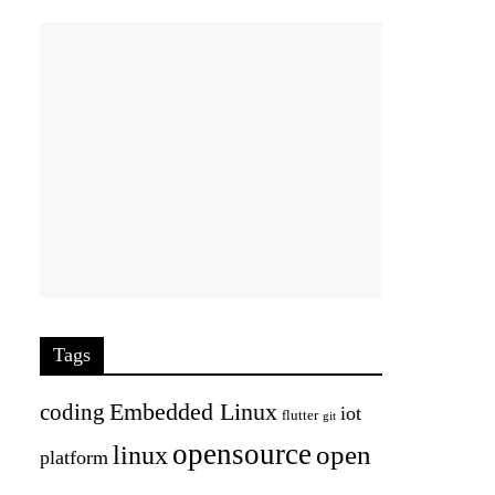
Tags
Embedded Linux
coding
iot
flutter
git
opensource
open
linux
platform