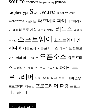
source
openwrt
python
Programming
Software
raspberrypi
ubuntu
VS code
라즈베리파이
wordpress
고전게임
라즈베리파
리눅스
레트로 게임
이 활용
레트로 게임기
맥북
블
소프트웨어
소프트웨어 엔
루투스
지니어
시놀로지
시놀로지 나스
안드로
아두이노
오픈소스
워드프레
이드
알리 익스프레스
프
스
파이썬
임베디드
코딩
코딩시작
재택근무
로그래머
프로그래머 대우
프로그래머 연봉
프로그래머 환경
프로그
프로그래머 하는일
래밍
플러터
Contact ME