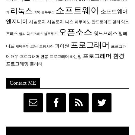
소프트웨어
리눅스
소프트웨어
기
맥북
블루투스
엔지니어
시놀로지
시놀로지 나스
안드로이드
아두이노
알리 익스
오픈소스
워드프레스
임베
프레스
알리 익스프레스 블루투스
프로그래머
파이썬
디드
코딩
프로그래
코딩시작
재택근무
프로그래머 환경
머 대우
프로그래머 연봉
프로그래머 하는일
프로그래밍
플러터
Contact ME