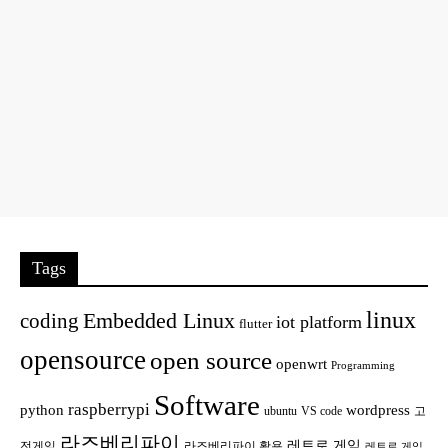
Tags
linux
Embedded Linux
coding
iot platform
flutter
opensource
open source
openwrt
Programming
Software
raspberrypi
python
wordpress
ubuntu
VS code
고
라즈베리파이
레트로 게임
전게임
라즈베리파이 활용
레트로 게임