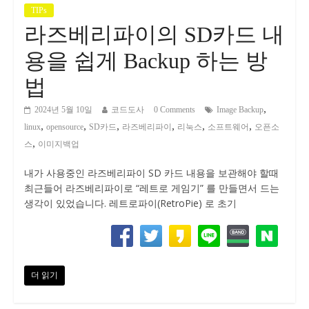
TIPs
라즈베리파이의 SD카드 내
용을 쉽게 Backup 하는 방
법
,
2024년 5월 10일
코드도사
0 Comments
Image Backup
,
,
,
,
,
,
linux
opensource
SD카드
라즈베리파이
리눅스
소프트웨어
오픈소
,
스
이미지백업
내가 사용중인 라즈베리파이 SD 카드 내용을 보관해야 할때
최근들어 라즈베리파이로 “레트로 게임기” 를 만들면서 드는
생각이 있었습니다. 레트로파이(RetroPie) 로 초기
더 읽기