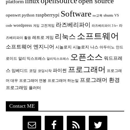
opensource
open source
linux
platform
Software
raspberrypi
openwrt
python
ubuntu
VS
sw교육
라즈베리파이
wordpress
code
고전게임
라
게임
라즈베리파이 3 b+
소프트웨어
리눅스
레트로 게임
즈베리파이 활용
소프트웨어 엔지니어
시놀로지
시놀로지 나스
안드
아두이노
오픈소스
워드프레
로이드
알리 익스프레스
알리익스프레스
프로그래머
스
파이썬
임베디드
코딩
프로그래
코딩시작
프로그래머 환경
머 대우
프로그래머 연봉
프로그래머 하는일
프로그래밍
플러터
Contact ME