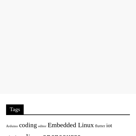
Tags
Embedded Linux
coding
iot
flutter
Arduino
editor