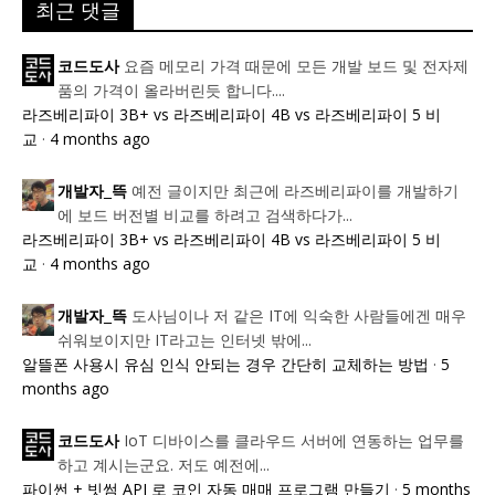
최근 댓글
요즘 메모리 가격 때문에 모든 개발 보드 및 전자제
코드도사
품의 가격이 올라버린듯 합니다....
라즈베리파이 3B+ vs 라즈베리파이 4B vs 라즈베리파이 5 비
교
·
4 months ago
예전 글이지만 최근에 라즈베리파이를 개발하기
개발자_뜩
에 보드 버전별 비교를 하려고 검색하다가...
라즈베리파이 3B+ vs 라즈베리파이 4B vs 라즈베리파이 5 비
교
·
4 months ago
도사님이나 저 같은 IT에 익숙한 사람들에겐 매우
개발자_뜩
쉬워보이지만 IT라고는 인터넷 밖에...
알뜰폰 사용시 유심 인식 안되는 경우 간단히 교체하는 방법
·
5
months ago
IoT 디바이스를 클라우드 서버에 연동하는 업무를
코드도사
하고 계시는군요. 저도 예전에...
파이썬 + 빗썸 API 로 코인 자동 매매 프로그램 만들기
·
5 months