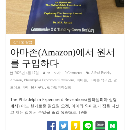
강좌 및 칼럼
아마존(Amazon)에서 원서
를 구입하다
,
2023년 4월 17일
코드도사
0 Comments
Alfred Bielek
,
,
,
,
Amazon
Philadelphia Experiment Revelations
아마존
아마존 책구입
알
,
,
프레드 비렉
원서구입
필라델피아실험
The Philadelphia Experiment Revelations(필라델피아 실험
계시) 어느 한가로운 일요일 오전, 아이와 와이프가 집을 나섰
고 저는 집에서 주말을 즐길 요량으로 TV를