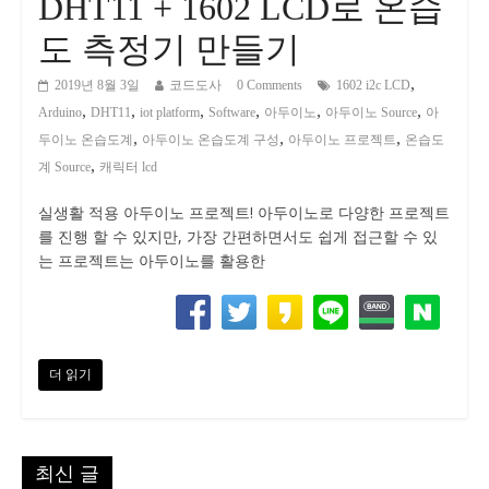
DHT11 + 1602 LCD로 온습
도 측정기 만들기
,
2019년 8월 3일
코드도사
0 Comments
1602 i2c LCD
,
,
,
,
,
,
Arduino
DHT11
iot platform
Software
아두이노
아두이노 Source
아
,
,
,
두이노 온습도계
아두이노 온습도계 구성
아두이노 프로젝트
온습도
,
계 Source
캐릭터 lcd
실생활 적용 아두이노 프로젝트! 아두이노로 다양한 프로젝트
를 진행 할 수 있지만, 가장 간편하면서도 쉽게 접근할 수 있
는 프로젝트는 아두이노를 활용한
더 읽기
최신 글