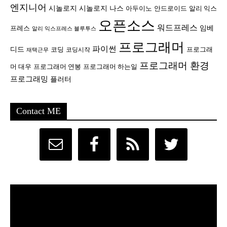
엔지니어
시놀로지
시놀로지 나스
안드로이드
아두이노
알리 익스
오픈소스
워드프레스
임베
프레스
알리 익스프레스 블루투스
프로그래머
파이썬
디드
코딩
프로그래
코딩시작
재택근무
프로그래머 환경
머 대우
프로그래머 연봉
프로그래머 하는일
프로그래밍
플러터
Contact ME