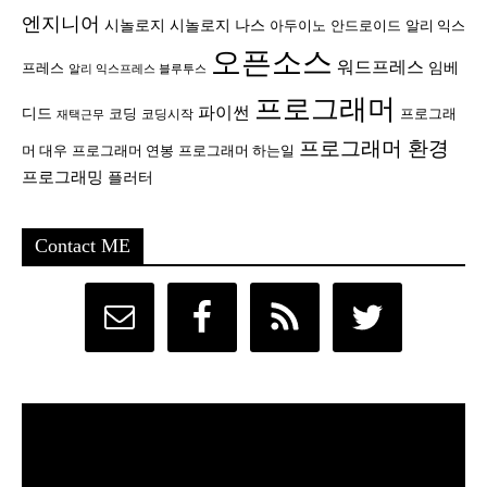
엔지니어
시놀로지
시놀로지 나스
안드로이드
아두이노
알리 익스
오픈소스
워드프레스
임베
프레스
알리 익스프레스 블루투스
프로그래머
파이썬
디드
코딩
프로그래
코딩시작
재택근무
프로그래머 환경
머 대우
프로그래머 연봉
프로그래머 하는일
프로그래밍
플러터
Contact ME