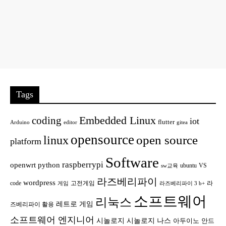
Tags
Embedded Linux
coding
iot
flutter
Arduino
editor
gitea
opensource
open source
linux
platform
Software
raspberrypi
openwrt
python
ubuntu
VS
sw교육
라즈베리파이
wordpress
code
고전게임
라
게임
라즈베리파이 3 b+
소프트웨어
리눅스
레트로 게임
즈베리파이 활용
소프트웨어 엔지니어
시놀로지
시놀로지 나스
안드
아두이노